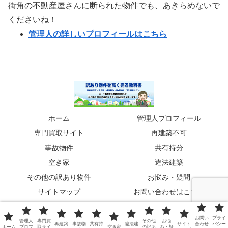
街角の不動産屋さんに断られた物件でも、あきらめないで
くださいね！
管理人の詳しいプロフィールはこちら
ホーム
管理人プロフィール
専門買取サイト
再建築不可
事故物件
共有持分
空き家
違法建築
その他の訳あり物件
お悩み・疑問
サイトマップ
お問い合わせはこちら
プライバシーポリシー
お問い
プライ
管理人
専門買
その他
お悩
© 2023 訳あり物件を高く売る教科書.
再建築
事故物
共有持
違法建
サイト
合わせ
バシー
ホーム
プロフ
取サイ
空き家
の訳あ
み・疑