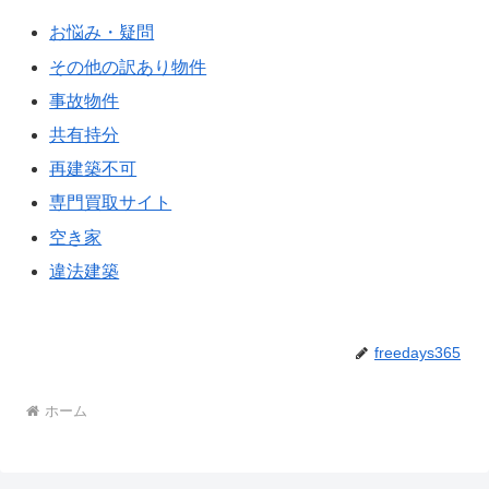
お悩み・疑問
その他の訳あり物件
事故物件
共有持分
再建築不可
専門買取サイト
空き家
違法建築
freedays365
ホーム