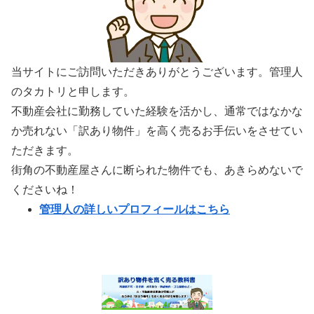
当サイトにご訪問いただきありがとうございます。管理人
のタカトリと申します。
不動産会社に勤務していた経験を活かし、通常ではなかな
か売れない「訳あり物件」を高く売るお手伝いをさせてい
ただきます。
街角の不動産屋さんに断られた物件でも、あきらめないで
くださいね！
管理人の詳しいプロフィールはこちら