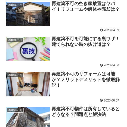
再建築不可の空き家放置はヤバ
再建築不可
イ！リフォームや解体や売却は？
2023.04.09
再建築不可を可能にする裏ワザ！
再建築不可
建てられない時の抜け道は？
2023.04.30
再建築不可のリフォームは可能
再建築不可
か？メリットデメリットを徹底解
説！
2023.06.07
再建築不可物件は所有していると
再建築不可
どうなる？問題点と解決法