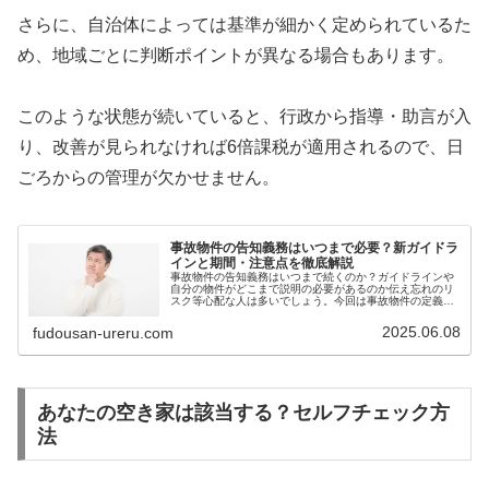
さらに、自治体によっては基準が細かく定められているた
め、地域ごとに判断ポイントが異なる場合もあります。
このような状態が続いていると、行政から指導・助言が入
り、改善が見られなければ6倍課税が適用されるので、日
ごろからの管理が欠かせません。
事故物件の告知義務はいつまで必要？新ガイドラ
インと期間・注意点を徹底解説
事故物件の告知義務はいつまで続くのか？ガイドラインや
自分の物件がどこまで説明の必要があるのか伝え忘れのリ
スク等心配な人は多いでしょう。今回は事故物件の定義や
告知義務の期間、賃貸・売買ごとの違い、トラブルを防ぐ
コツ等を解説します。
2025.06.08
fudousan-ureru.com
あなたの空き家は該当する？セルフチェック方
法