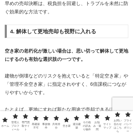
早めの売却決断は、税負担を回避し、トラブルを未然に防
ぐ効果的な方法です。
4. 解体して更地売却も視野に入れる
空き家の老朽化が激しい場合は、思い切って解体して更地
にするのも有効な選択肢の一つです。
建物が倒壊などのリスクを抱えていると「特定空き家」や
「管理不全空き家」に指定されやすく、6倍課税につなが
りやすいからです。
たとえば、更地にすれば新たな用途で売却できるほか、管
理や安全面の負担も軽くなります。
お問い
プライ
管理人
専門買
その他
お悩
再建築
事故物
共有持
違法建
サイト
合わせ
バシー
ホーム
プロフ
取サイ
空き家
の訳あ
み・疑
不可
件
分
築
マップ
はこち
ポリシ
ィール
ト
り物件
問
ら
ー